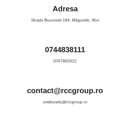
Adresa
Strada București 184, Măgurele, Ilfov
0744838111
0767803322
contact@rccgroup.ro
ovidiuradu@rccgroup.ro